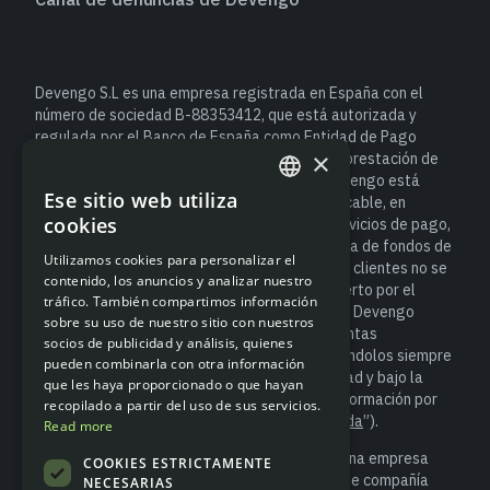
Devengo S.L es una empresa registrada en España con el
número de sociedad B-88353412, que está autorizada y
regulada por el Banco de España como Entidad de Pago
×
(número de registro de Entidad 6940) para la prestación de
servicios de pago. Como entidad de pago, Devengo está
Ese sitio web utiliza
sujeta a la normativa española y europea aplicable, en
ENGLISH
cookies
particular al Real Decreto-ley 19/2018, de servicios de pago,
SPANISH
que establece las obligaciones de salvaguarda de fondos de
Utilizamos cookies para personalizar el
los usuarios. Esto significa que el dinero de los clientes no se
contenido, los anuncios y analizar nuestro
considera un depósito bancario y no está cubierto por el
tráfico. También compartimos información
Fondo de Garantía de Depósitos. No obstante, Devengo
sobre su uso de nuestro sitio con nuestros
salvaguarda los fondos de los clientes en cuentas
socios de publicidad y análisis, quienes
segregadas, tal y como exige la ley, manteniéndolos siempre
pueden combinarla con otra información
separados de los recursos propios de la entidad y bajo la
que les haya proporcionado o que hayan
supervisión del Banco de España (para más información por
recopilado a partir del uso de sus servicios.
favor accede a “
Información sobre salvaguarda
”).
Read more
Devengo S.L. es socio de Modulr Finance B.V., una empresa
COOKIES ESTRICTAMENTE
registrada en los Países Bajos con el número de compañía
NECESARIAS