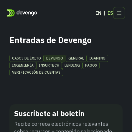
EN
ES
Productos
Sectores
Entradas de Devengo
Desarrolladores
Blog
CASOS DE ÉXITO
DEVENGO
GENERAL
IGAMING
INGENIERÍA
INSURTECH
LENDING
PAGOS
Contacto
VERIFICACIÓN DE CUENTAS
Suscríbete al boletín
Recibe correos electrónicos relevantes
sobre recursos y contenido seleccionado.